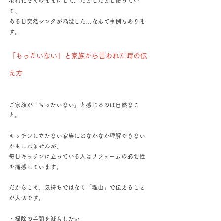
老朽化をそのままにして、だましだまし使ってい
て、
ある日突然シンクが陥没した…なんて事例もありま
す。
「もったいない」と家族から言われた時の伝
え方
ご家族が「もったいない」と感じるのは自然なこ
と。
キッチンに立たない家族にはなかなか理解できない
かもしれませんが、
毎日キッチンに立っている人はリフォームの必要性
を痛感しています。
だからこそ、気持ちではなく「理由」で伝えること
が大切です。
・掃除の手間を減らしたい