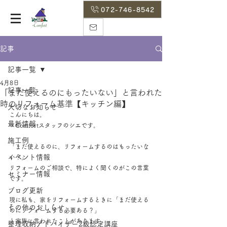
072-746-8542
記事
記事一覧
4月8日
記事一覧
「まだ使えるのにもったいない」と言われた
時のリフォーム基準【キッチン編】
大切なお知らせ
こんにちは。
最新情報
＋Comfortスタッフのシエです。
施工例
「まだ使えるのに、リフォームするのはもったいな
イベント情報
い？」
リフォームのご相談で、特によく聞くのがこの言葉
セミナー情報
です。
ブログ更新
現に私も、家をリフォームするときに「まだ使える
その他のおしらせ
のにリフォームする必要ある？」
と家族に言われたことがあります。
整理収納アドバイザー2級認定講座