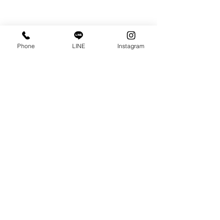
Phone
LINE
Instagram
お客様のご希望に合わせたキッチン
気になることがあれば、お気軽にご相談ください。
ご家庭に合ったキッチンの使い方をご提案させてい
ただきます。
お問合せはこちらから
公式LINEはこちらから