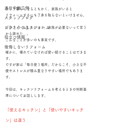
進行中施工例
ひとり暮らしならともかく、家族がいると
リフォームするにも了承を取らないといけません。
スタッフブログ
おひとりさまリフォーム
「リフォームしたいけど、家族が必要ないって言う
から諦めた…」
役立つ情報
こんなことが多いのも事実です。
後悔しないリフォーム
確かに、壊れていなければ使い続けることはできま
す。
ですが家は「毎日使う場所」だからこそ、小さな不
便やストレスが積み重なりやすい場所でもありま
す。
今回は、キッチンリフォームを考えるときの判断基
準についてお話しします。
「使えるキッチン」と「使いやすいキッチ
ン」は違う