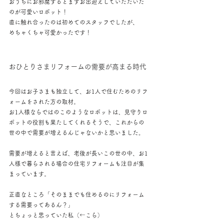
おうちにお邪魔するとまずお出迎えしていただいた
のが可愛いロボット！
直に触れ合ったのは初めてのスタッフでしたが、
めちゃくちゃ可愛かったです！
おひとりさまリフォームの需要が高まる時代
今回はお子さまも独立して、お1人で住むためのリフ
ォームをされた方の取材。
お1人様ならではのこのようなロボットは、見守りロ
ボットの役割も果たしてくれるそうで、これからの
世の中で需要が増えるんじゃないかと思いました。
需要が増えると言えば、老後が長いこの世の中、お1
人様で暮らされる場合の住宅リフォームも注目が集
まっています。
正直なところ「そのままでも住めるのにリフォーム
する需要ってあるん？」
とちょっと思っていた私（←こら）