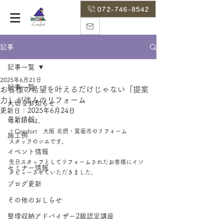
072-746-8542
記事
記事一覧
2025年6月21日
記事一覧
お客様の希望を叶えるだけじゃない「提案
力」が強みのリフォーム
大切なお知らせ
更新日：
2025年6月24日
最新情報
こんにちは。
＋Comfort　大阪 北摂・箕面市のリフォーム
施工例
スタッフのシエです。
イベント情報
先日スタッフとしてリフォームされたお客様にイン
セミナー情報
タビューさせていただきました。
ブログ更新
その他のおしらせ
整理収納アドバイザー2級認定講座