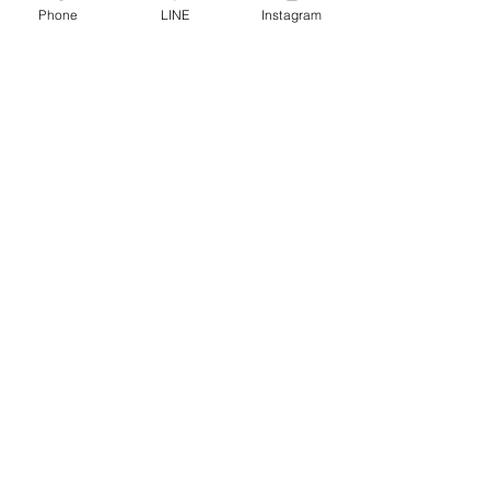
お1人で暮らされる場合こそリフォームで好きな家に
Phone
LINE
Instagram
しませんか？
もしご興味ある方はお問合せお待ちしております。
お問合せはこちらから
スタッフブログ
ブログ更新
スタッフブログ
おひとりさまリフォーム
すべて表示
最新記事