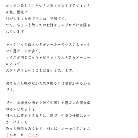
キッチン新しくしたい！と思ったらまずデザインと
か色、価格に
目がしまうものですよね、当然です。
でも、ちょっと待ってのお話がこのブログには隠さ
れています
キッチンってほとんどがメーカーのシステムキッチ
ンを選ぶことが多く、
サイズが同じならキャビネットの大きさもメーカー
によって
大きく違うということはないと思います。
決められた幅のなかで割り振るには限界があるから
です。
でも、食器洗い機をやめて引出しを選ぶとか開き扉
のキャビネットを
引出しに変更するなどは可能で、中身の仕様はメー
カーによって
色々と特徴もあります。例えば、オールステンレス
とかホーローだとか