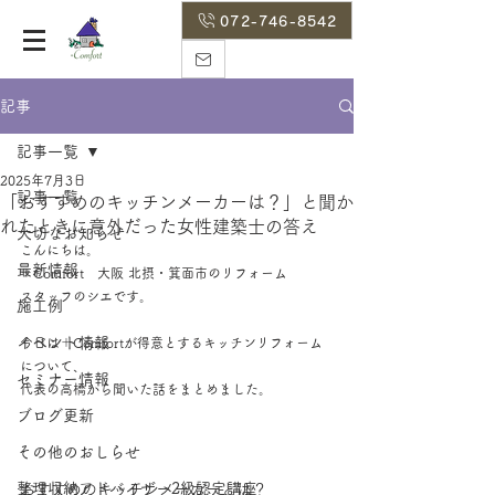
072-746-8542
記事
記事一覧
2025年7月3日
記事一覧
「おすすめのキッチンメーカーは？」と聞か
れたときに意外だった女性建築士の答え
大切なお知らせ
こんにちは。
最新情報
＋Comfort　大阪 北摂・箕面市のリフォーム
スタッフのシエです。
施工例
イベント情報
今日は＋Comfortが得意とするキッチンリフォーム
について、
セミナー情報
代表の高橋から聞いた話をまとめました。
ブログ更新
その他のおしらせ
整理収納アドバイザー2級認定講座
おすすめのキッチンメーカーとは？