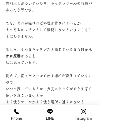
内引出しがついていたり、キッチンツールの収納が
あったり等です。
でも、それが無ければ料理が作りにくいとか
そもそもキッチンとして機能しないというようなこ
とはありません。
もしも、そんなキッチンだと感じているなら
何かほ
かに原因
があると
私は思っています。
例えば、使ったツールを戻す場所が決まっていない
ので
いつも探しているとか、食品ストックがありすぎて
使いきれていないとか
よく使うツールがよく使う場所の近くにないと
か・・・
Phone
LINE
Instagram
キッチンそのものよりも実は・・・といったことが
リフォームしたい原因、きっかけになっているとい
ことが多いのです。