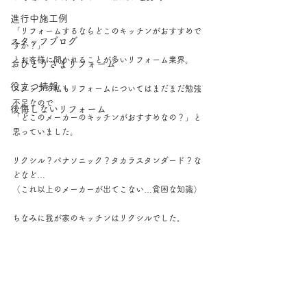
進行中施工例
「リフォームするならどこのキッチンがおすすめで
スタッフブログ
すか？」
とお客様に聞かれることが多いリフォーム業界。
おひとりさまリフォーム
役立つ情報
スタッフの私もリフォームについてはまだまだ勉強
不足なので
後悔しないリフォーム
「どこのメーカーのキッチンがおすすめなの？」と
思っていました。
リクシル？パナソニック？タカラスタンダード？な
どなど…
（これ以上のメーカーが出てこない…貧困な知識）
ちなみに我が家のキッチンはリクシルでした。