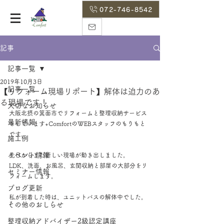
072-746-8542
記事
記事一覧
2019年10月3日
記事一覧
【リフォーム現場リポート】解体は迫力のあ
る現場です！
大切なお知らせ
大阪北摂の箕面市でリフォームと整理収納サービス
最新情報
をしています+ComfortのWEBスタッフのもりもと
です。
施工例
イベント情報
先日からまた新しい現場が動き出しました。
LDK、洗面、お風呂、玄関収納と部屋の大部分をリ
セミナー情報
フォームします。
ブログ更新
私が到着した時は、ユニットバスの解体中でした。
その他のおしらせ
整理収納アドバイザー2級認定講座