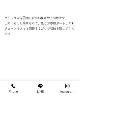
ナチュラルな雰囲気のお部屋に合うお色です。
上げ下ろしは簡単なので、急なお客様がいらしても
チェーンをさっと調節するだけで収納を隠してくれ
ます。
カーテンより壁面のように見えて、部屋が広く感じ
Phone
LINE
Instagram
るのがおかわりでしょうか。
押入れの襖を使いやすく、おしゃれに。
お子様もきっとお喜びになると思います！