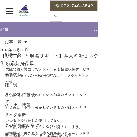
072-746-8542
記事
記事一覧
2018年12月20日
記事一覧
【リフォーム現場リポート】押入れを使いや
すくおしゃれに
大切なお知らせ
大阪北摂の箕面市でリフォームと整理収納サービス
最新情報
をしています+ComfortのWEBスタッフのもりもと
です。
施工例
イベント情報
子供部屋として使われている和室のリフォームで
す。
セミナー情報
押入れは、上下に分かれているものがほとんどで
す。
ブログ更新
いつも下の収納しか使用してない。
その他のおしらせ
でも襖を開けてしまうと全部が見えてしまう。
お客様が工夫されて、襖を取り除いてカーテンをさ
整理収納アドバイザー2級認定講座