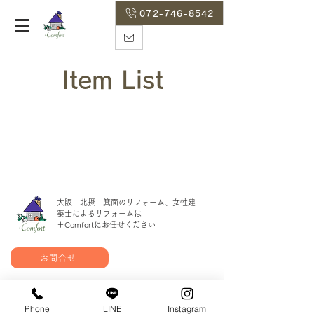
072-746-8542
Item List
大阪 北摂 箕面のリフォーム、女性建
築士によるリフォームは
＋Comfortにお任せください
お問合せ
HP:
https://www.pluscomfort-renove.com/
mail:
minoh@pluscomfort-renove.com
Phone
LINE
Instagram
tel:
072－746－8542