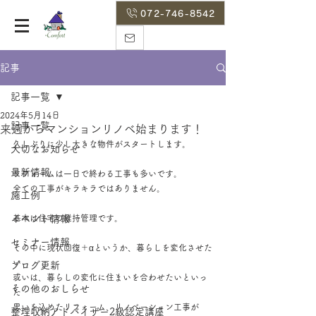
072-746-8542
記事
記事一覧
2024年5月14日
記事一覧
来週からマンションリノベ始まります！
久しぶりに少し大きな物件がスタートします。
大切なお知らせ
最新情報
リフォームは一日で終わる工事も多いです。
全ての工事がキラキラではありません。
施工例
イベント情報
基本は住宅の維持管理です。
セミナー情報
その中に現状回復＋αというか、暮らしを変化させた
い
ブログ更新
或いは、暮らしの変化に住まいを合わせたいといっ
その他のおしらせ
た
思いを込めたリフォーム、リノベーション工事が
整理収納アドバイザー2級認定講座