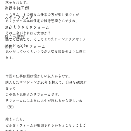
求められます。
進行中施工例
もちろん、その様なお仕事の方が楽し気ですが
スタッフブログ
あくまでも基本は住宅の維持管理なんですね。
おひとりさまリフォーム
その土台がどれほど大切か？
役立つ情報
感じて経験して、そしてその先にインテリアやリノ
ベーションを
後悔しないリフォーム
見いだしていくというのが大切な順番のように感じ
ます。
今回の仕事依頼は懐かしい友人からです。
購入したマンションが20年を超えて、自分も60歳に
なって
この先を見据えたリフォームです。
リフォームには本当に人生が現れるから楽しいね
（笑）
始まったら、
どんなリフォームが展開されるかちょこちょことご