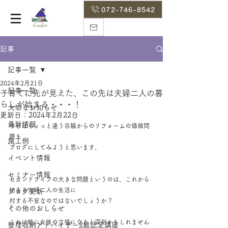
072-746-8542
記事
記事一覧
2024年2月21日
記事一覧
子育てに先が見えた、この先は夫婦二人の暮
らしが始まる・・・！
大切なお知らせ
更新日：
2024年2月22日
最新情報
今日はちょっと違う目線からのリフォームの価値問
題を
施工例
ブログにしてみようと思います。
イベント情報
セミナー情報
セカンドライフの大きな問題というのは、これから
始まる夫婦二人の生活に
ブログ更新
対する不安なのではないでしょうか？
その他のおしらせ
これは特に女性の立場になると深刻かもしれません
整理収納アドバイザー2級認定講座