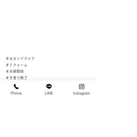
＃セカンドライフ
＃リフォーム
＃夫婦関係
＃子育て終了
＃シニアライフに向かって
＃北摂リフォーム
Phone
LINE
Instagram
＃箕面リフォーム
＃プラスコンフォート