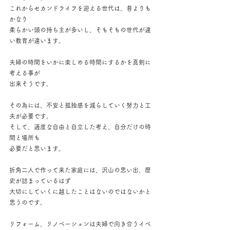
これからセカンドライフを迎える世代は、昔よりも
かなり
柔らかい頭の持ち主が多いし、そもそもの世代が違
い教育が違います。
夫婦の時間をいかに楽しめる時間にするかを真剣に
考える事が
出来そうです。
その為には、不安と孤独感を減らしていく努力と工
夫が必要です。
そして、適度な自由と自立した考え、自分だけの時
間と場所も
必要だと思います。
折角二人で作って来た家庭には、沢山の思い出、歴
史が詰まっているはず
大切にしていくに越したことはないのではないかと
思うのです。
リフォーム、リノベーションは夫婦で向き合うイベ