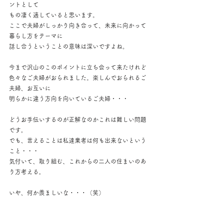
ントとして
もの凄く適していると思います。
ここで夫婦がしっかり向き合って、未来に向かって
暮らし方をテーマに
話し合うということの意味は深いですよね。
今まで沢山のこのポイントに立ち会って来たけれど
色々なご夫婦がおられました。楽しんでおられるご
夫婦、お互いに
明らかに違う方向を向いているご夫婦・・・
どうお手伝いするのが正解なのかこれは難しい問題
です。
でも、言えることは私達業者は何も出来ないという
こと・・・
気付いて、取り組む、これからの二人の住まいのあ
り方考える。
いや、何か羨ましいな・・・（笑）