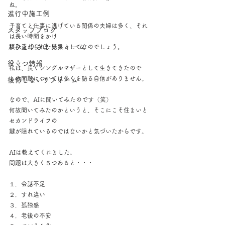
ね。
進行中施工例
子育てと仕事に逃げている関係の夫婦は多く、それ
スタッフブログ
は長い時間をかけ
おひとりさまリフォーム
積み重ねられた結果としてなのでしょう。
役立つ情報
私は、長くシングルマザーとして生きてきたので
この問題については多くを語る自信がありません。
後悔しないリフォーム
なので、AIに聞いてみたのです（笑）
何故聞いてみたのかというと、そこにこそ住まいと
セカンドライフの
鍵が隠れているのではないかと気づいたからです。
AIは教えてくれました。
問題は大きく５つあると・・・
１．会話不足
２．すれ違い
３．孤独感
４．老後の不安