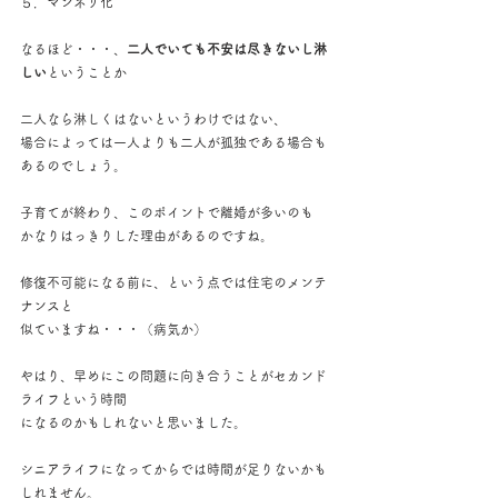
５．マンネリ化
なるほど・・・、
二人でいても不安は尽きないし淋
しい
ということか
二人なら淋しくはないというわけではない、
場合によっては一人よりも二人が孤独である場合も
あるのでしょう。
子育てが終わり、このポイントで離婚が多いのも
かなりはっきりした理由があるのですね。
修復不可能になる前に、という点では住宅のメンテ
ナンスと
似ていますね・・・（病気か）
やはり、早めにこの問題に向き合うことがセカンド
ライフという時間
になるのかもしれないと思いました。
シニアライフになってからでは時間が足りないかも
しれません。