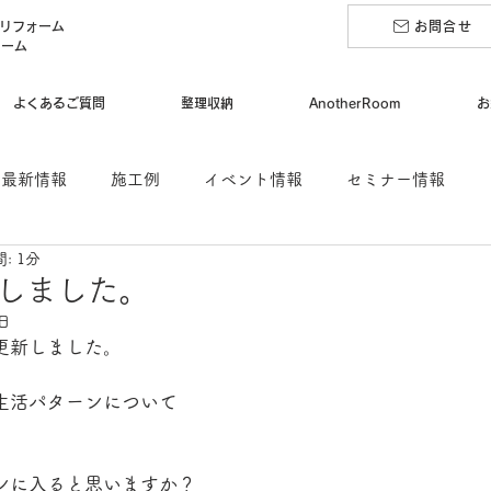
のリフォーム
お問合せ
ォーム
よくあるご質問
整理収納
AnotherRoom
お
最新情報
施工例
イベント情報
セミナー情報
: 1分
納アドバイザー2級認定講座
進行中施工例
スタッフブ
しました。
8日
更新しました。
役立つ情報
後悔しないリフォーム
生活パターンについて
。
ンに入ると思いますか？