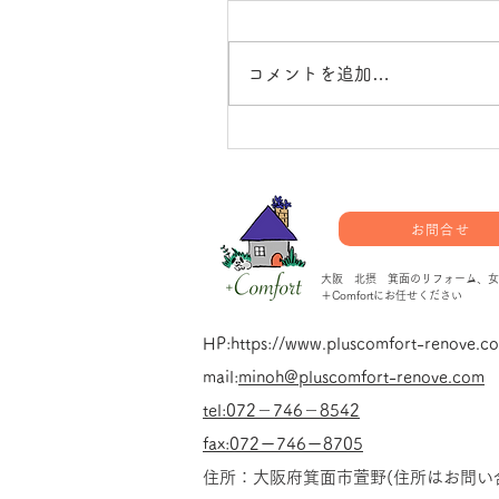
コメントを追加…
住まいも人も全部手に入れ
ではなく『選ぶ』時代にな
ました。
お問合せ
大阪 北摂 箕面のリフォーム、女
＋Comfortにお任せください
HP:
https://www.pluscomfort-renove.c
mail:
minoh@pluscomfort-renove.com
tel:
072－746－8542
fax:072ー746ー8705
​住所：大阪府箕面市萱野(住所はお問