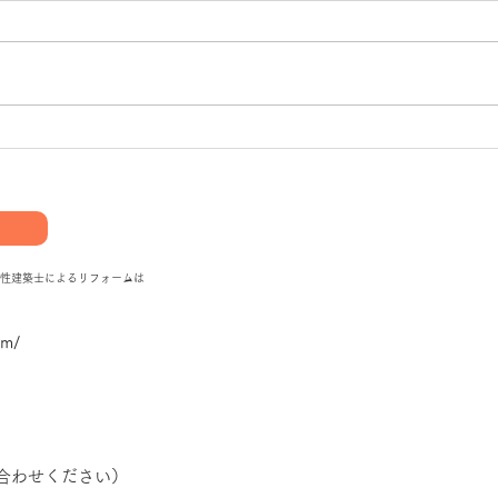
る
初開催！タイルトレーワーク
り
ショップ
性建築士によるリフォームは
om/
い合わせください）