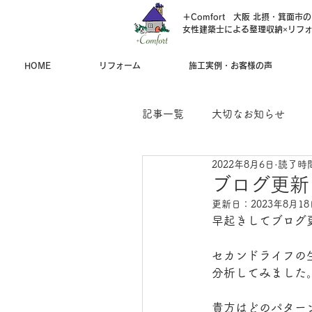
＋Comfort 大阪 北摂・箕面市
女性建築士による整理収納×リフ
HOME
リフォーム
施工実例・お客様の声
記事一覧
大切なお知らせ
2022年8月6日
読了時間
その他のおしらせ
整理収
ブログ更新
更新日：
2023年8月1
早起きしてブログ
おひとりさまリフォーム
セカンドライフの
分析してみました
貴方はどのパター