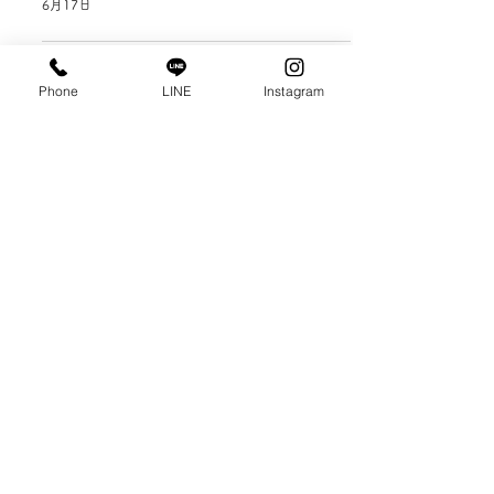
6月17日
Phone
LINE
Instagram
紹介されています
リフォマガ 2020年4月号
リフォーム営業の為の教科書マガジンに
「リフォームを成功に導く”準備”の極意」の記事が掲
載されました。
詳しくはこちらのPDFからご覧ください。