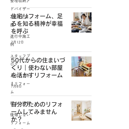
整理収納ア
ドバイザー
住宅リフォーム、足
2級認定講
るを知る精神が幸福
座
を呼ぶ
進行中施工
7月12日
例
スタッフブ
50代からの住まいづ
ログ
くり｜使わない部屋
を活かすリフォーム
おひとりさ
まリフォー
7月8日
ム
役立つ情報
自分のためのリフォ
ームしてみません
後悔しない
か？
リフォーム