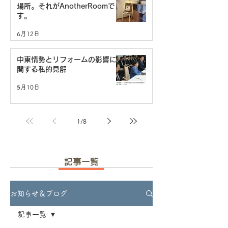
場所。それがAnotherRoomで
す。
6月12日
中東情勢とリフォームの影響に
関する私的見解
5月10日
1
/
8
記事一覧
お知らせ＆ブログ
記事一覧