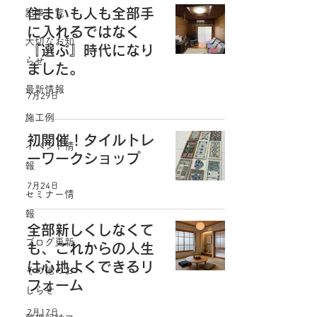
住まいも人も全部手
記事一覧
に入れるではなく
大切なお知
『選ぶ』時代になり
らせ
ました。
最新情報
7月29日
施工例
初開催！タイルトレ
イベント情
ーワークショップ
報
7月24日
セミナー情
報
全部新しくしなくて
ブログ更新
も、これからの人生
は心地よくできるリ
その他のお
フォーム
しらせ
7月17日