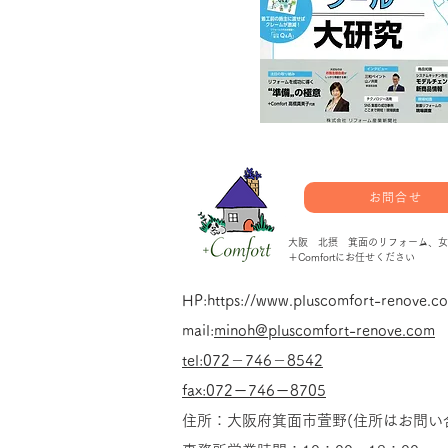
お問合せ
大阪 北摂 箕面のリフォーム、女
＋Comfortにお任せください
HP:
https://www.pluscomfort-renove.c
mail:
minoh@pluscomfort-renove.com
tel:
072－746－8542
fax:072ー746ー8705
​住所：大阪府箕面市萱野(住所はお問