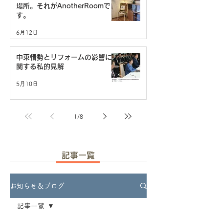
場所。それがAnotherRoomで
す。
6月12日
中東情勢とリフォームの影響に
関する私的見解
5月10日
1
/
8
記事一覧
お知らせ＆ブログ
記事一覧