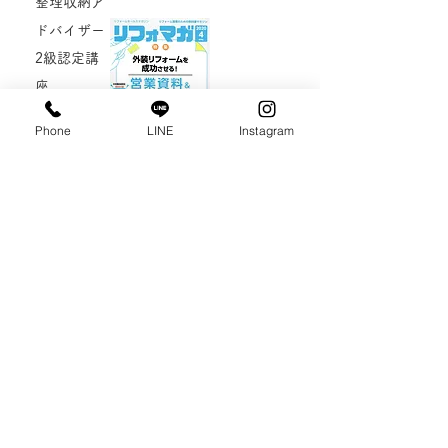
整理収納ア
ドバイザー
2級認定講
座
進行中施工
Phone
LINE
Instagram
例
スタッフブ
リフォマガ 2020年4月号
ログ
リフォーム営業の為の教科書マガジンに
「リフォームを成功に導く”準備”の極意」の記事が掲
おひとりさ
載されました。
まリフォー
ム
詳しくはこちらのPDFからご覧ください。
リフォマガ 2020年4月号「リフォームを成功に導
役立つ情報
く”準備”の極意」PDF
後悔しない
大阪 北摂 箕面のリフォーム、女性建
リフォーム
築士によるリフォームは