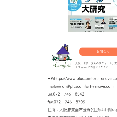
お問合せ
大阪 北摂 箕面のリフォーム、女
＋Comfortにお任せください
HP:
https://www.pluscomfort-renove.c
mail:
minoh@pluscomfort-renove.com
tel:
072－746－8542
fax:072ー746ー8705
​住所：大阪府箕面市萱野(住所はお問