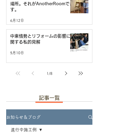
場所。それがAnotherRoomで
す。
6月12日
中東情勢とリフォームの影響に
関する私的見解
5月10日
1
/
8
記事一覧
お知らせ＆ブログ
進行中施工例