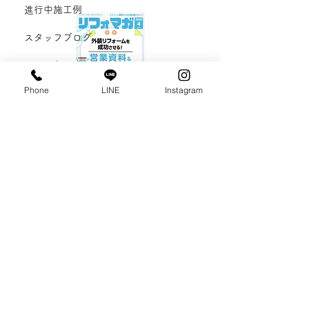
進行中施工例
スタッフブログ
おひとりさまリ
フォーム
Phone
LINE
Instagram
役立つ情報
リフォマガ 2020年4月号
後悔しないリフ
リフォーム営業の為の教科書マガジンに
ォーム
「リフォームを成功に導く”準備”の極意」の記事が掲
載されました。
詳しくはこちらのPDFからご覧ください。
リフォマガ 2020年4月号「リフォームを成功に導
く”準備”の極意」PDF
大阪 北摂 箕面のリフォーム、女性建
築士によるリフォームは