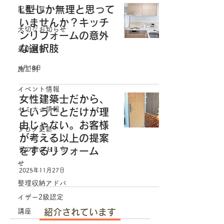
L型しか無理と思って
記事一覧
いませんか？キッチ
大切なお知らせ
ンリフォームの意外
な選択肢
最新情報
4月18日
施工例
イベント情報
女性建築士だから、
セミナー情報
ということだけが理
由じゃない。お客様
ブログ更新
が考える以上の提案
その他のおしら
をするリフォーム
せ
2025年11月27日
整理収納アドバ
イザー2級認定
講座
紹介されています