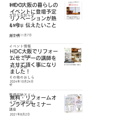
HDC大阪の暮らしの
記事一覧
イベントに登壇予定
大切なお知らせ
リノベーションが熱
い今、伝えたいこと
最新情報
2024年11月7日
施工例
イベント情報
HDC大阪でリフォー
セミナー情報
ムセミナーの講師を
させて頂く事になり
ブログ更新
ました！
その他のおしら
2024年10月24日
せ
整理収納アドバ
無料・リフォームオ
イザー2級認定
ンラインセミナー
講座
2021年8月2日