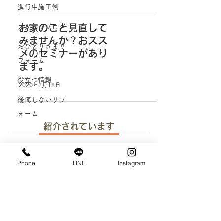
進行中施工例
お家のこと見直して
スタッフブログ
みませんか？おスス
おひとりさまリ
メのセミナーがあり
フォーム
ます。
役立つ情報
2020年2月18日
後悔しないリフ
ォーム
紹介されています
Phone
LINE
Instagram